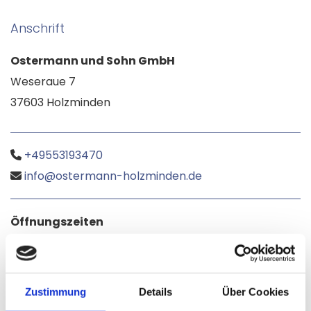
Anschrift
Os­ter­mann und Sohn GmbH
We­ser­aue 7
37603 Holz­min­den
+49553193470

info@​ostermann-​holzminden.​de

Öffnungszeiten
Montag - Freitag
08:00 - 18:00
Samstag
09:00 - 12:00
Sonntag
Geschlossen
Zustimmung
Details
Über Cookies