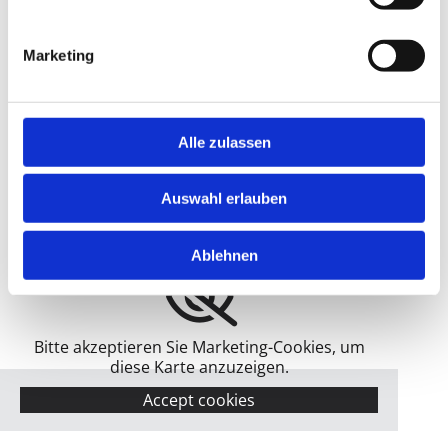
genommen. Ich stimme einer elektronischen
Speicherung und Verarbeitung meiner eingegebenen
Daten zur Beantwortung meiner Anfrage zu. *
Marketing
Alle zulassen
Auswahl erlauben
Ablehnen
Bitte akzeptieren Sie Marketing-Cookies, um
diese Karte anzuzeigen.
Accept cookies