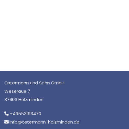
Ostermann und Sohn GmbH
Weseraue 7
37603 Holzminden
+49553193470

info@ostermann-holzminden.de
